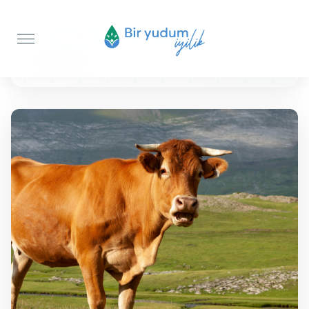
Anasayfa
Şükür Kurbanı
Büyükbaş