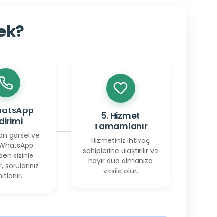
cek?
hatsApp
5. Hizmet
ldirimi
Tamamlanır
an görsel ve
Hizmetiniz ihtiyaç
 WhatsApp
sahiplerine ulaştırılır ve
den sizinle
hayır dua almanıza
r, sorularınız
vesile olur.
ıtlanır.