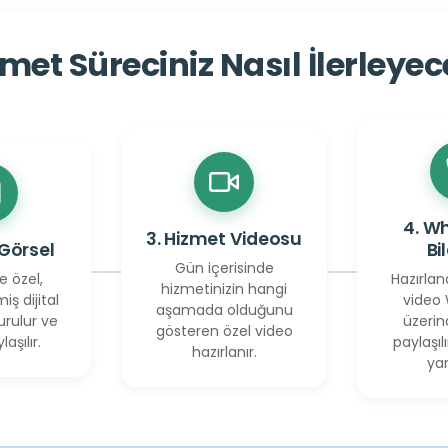
met Süreciniz Nasıl İlerleye
4. W
3. Hizmet Videosu
 Görsel
Bi
Gün içerisinde
e özel,
Hazırlan
hizmetinizin hangi
miş dijital
video
aşamada olduğunu
urulur ve
üzerin
gösteren özel video
laşılır.
paylaşılı
hazırlanır.
yan