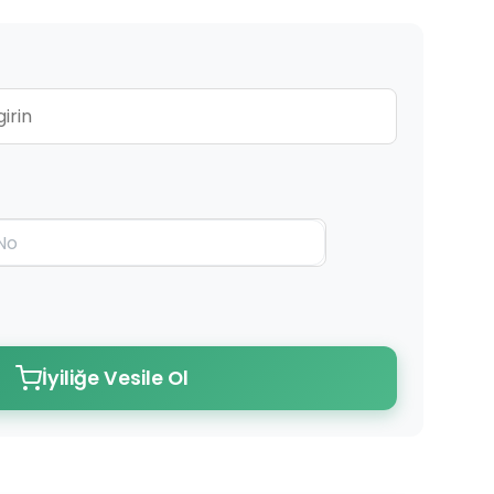
İyiliğe Vesile Ol