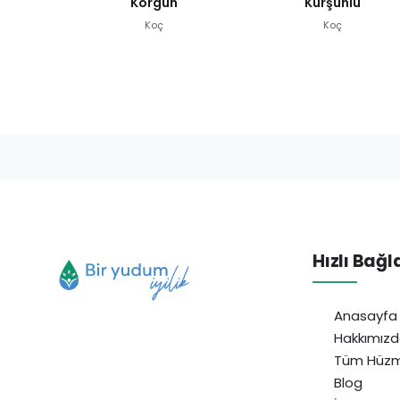
Korgun
Kurşunlu
Koç
Koç
Hızlı Bağl
Anasayfa
Hakkımız
Tüm Hüzm
Blog