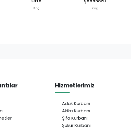
Orta
Şabanözü
Koç
Koç
antılar
Hizmetlerimiz
Adak Kurbanı
da
Akika Kurbanı
etler
Şifa Kurbanı
Şükür Kurbanı