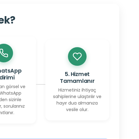
cek?
hatsApp
5. Hizmet
ldirimi
Tamamlanır
an görsel ve
Hizmetiniz ihtiyaç
 WhatsApp
sahiplerine ulaştırılır ve
den sizinle
hayır dua almanıza
r, sorularınız
vesile olur.
ıtlanır.