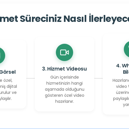
met Süreciniz Nasıl İlerleye
4. W
3. Hizmet Videosu
 Görsel
Bi
Gün içerisinde
e özel,
Hazırlan
hizmetinizin hangi
miş dijital
video
aşamada olduğunu
urulur ve
üzerin
gösteren özel video
laşılır.
paylaşılı
hazırlanır.
yan