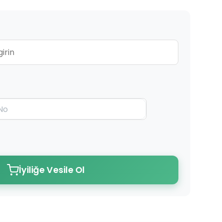
İyiliğe Vesile Ol