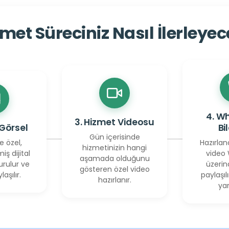
met Süreciniz Nasıl İlerleye
4. W
3. Hizmet Videosu
 Görsel
Bi
Gün içerisinde
e özel,
Hazırlan
hizmetinizin hangi
miş dijital
video
aşamada olduğunu
urulur ve
üzerin
gösteren özel video
laşılır.
paylaşılı
hazırlanır.
yan