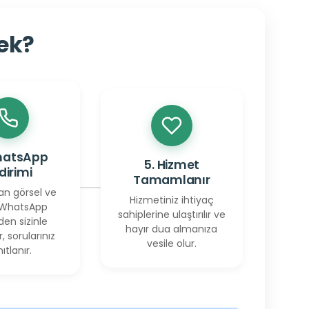
cek?
hatsApp
5. Hizmet
ldirimi
Tamamlanır
an görsel ve
Hizmetiniz ihtiyaç
 WhatsApp
sahiplerine ulaştırılır ve
den sizinle
hayır dua almanıza
r, sorularınız
vesile olur.
ıtlanır.