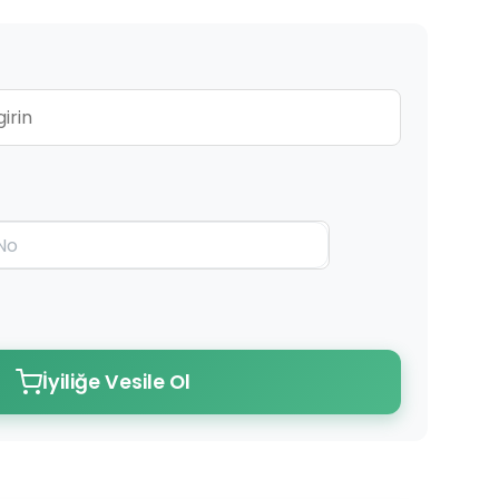
İyiliğe Vesile Ol