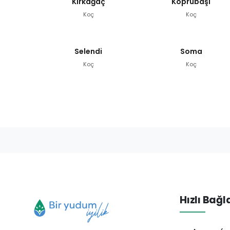
Kırkağaç
Köprübaşı
Koç
Koç
Selendi
Soma
Koç
Koç
Hızlı Bağl