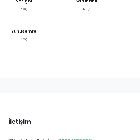
Sarıgöl
Saruhanlı
Koç
Koç
Yunusemre
Koç
İletişim