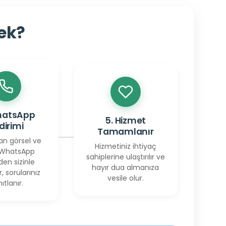
cek?
hatsApp
5. Hizmet
ldirimi
Tamamlanır
an görsel ve
Hizmetiniz ihtiyaç
 WhatsApp
sahiplerine ulaştırılır ve
den sizinle
hayır dua almanıza
r, sorularınız
vesile olur.
ıtlanır.