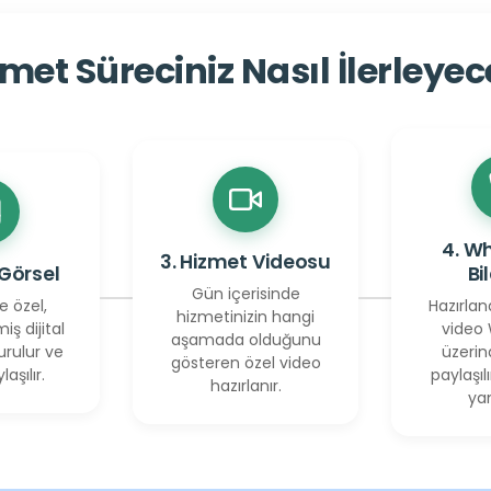
met Süreciniz Nasıl İlerleye
4. W
3. Hizmet Videosu
 Görsel
Bi
Gün içerisinde
e özel,
Hazırlan
hizmetinizin hangi
miş dijital
video
aşamada olduğunu
urulur ve
üzerin
gösteren özel video
laşılır.
paylaşılı
hazırlanır.
yan