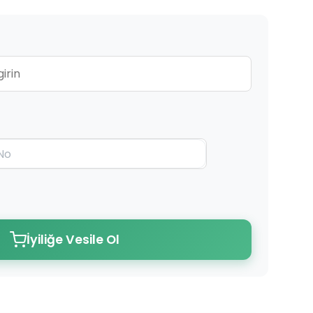
İyiliğe Vesile Ol