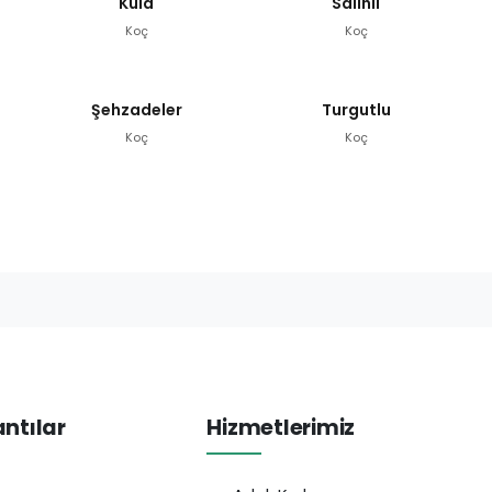
Kula
Salihli
Koç
Koç
Şehzadeler
Turgutlu
Koç
Koç
antılar
Hizmetlerimiz