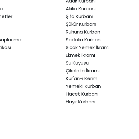
Adak Kurbanı
da
Akika Kurbanı
etler
Şifa Kurbanı
Şükür Kurbanı
Ruhuna Kurban
aplarımız
Sadaka Kurbanı
itikası
Sıcak Yemek İkramı
Ekmek İkramı
Su Kuyusu
Çikolata İkramı
Kur'an-ı Kerim
Yemekli Kurban
Hacet Kurbanı
Hayır Kurbanı