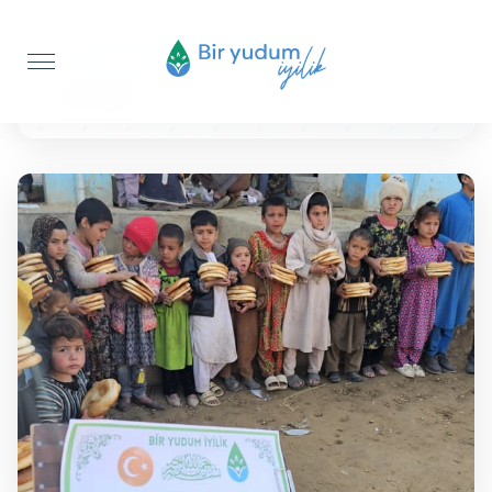
Anasayfa
Ekmek İkramı
200 Adet