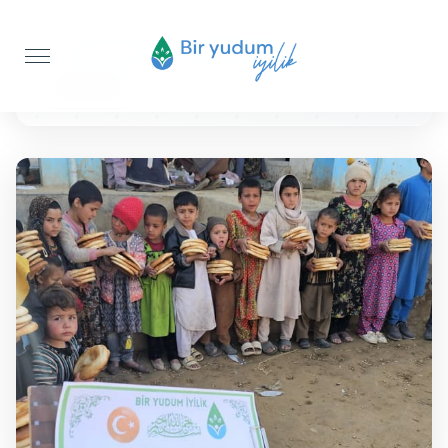
Anasayfa
Ekmek İkramı
200 Adet