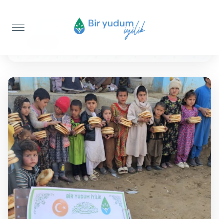
Anasayfa
Ekmek İkramı
200 Adet