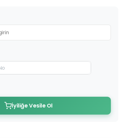
İyiliğe Vesile Ol