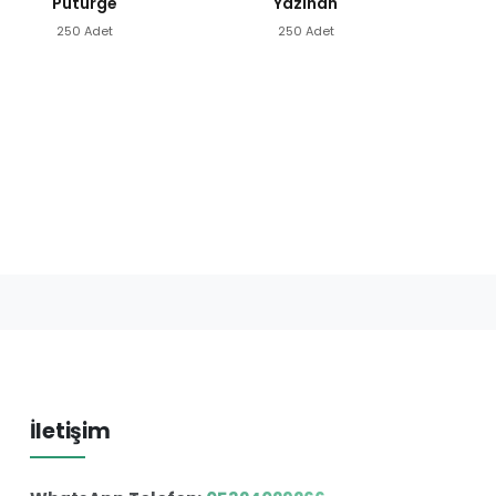
Pütürge
Yazıhan
250 Adet
250 Adet
İletişim