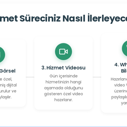
met Süreciniz Nasıl İlerleye
4. W
3. Hizmet Videosu
 Görsel
Bi
Gün içerisinde
e özel,
Hazırlan
hizmetinizin hangi
miş dijital
video
aşamada olduğunu
urulur ve
üzerin
gösteren özel video
laşılır.
paylaşılı
hazırlanır.
yan