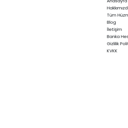
Anasayfa
Hakkımız
Tüm Hüzm
Blog
İletişim
Banka Hes
Gizlilik Pol
KVKK