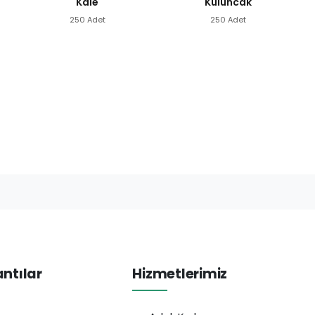
Kale
Kuluncak
250 Adet
250 Adet
antılar
Hizmetlerimiz