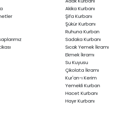
Adak Kurbanı
da
Akika Kurbanı
etler
Şifa Kurbanı
Şükür Kurbanı
Ruhuna Kurban
aplarımız
Sadaka Kurbanı
itikası
Sıcak Yemek İkramı
Ekmek İkramı
Su Kuyusu
Çikolata İkramı
Kur'an-ı Kerim
Yemekli Kurban
Hacet Kurbanı
Hayır Kurbanı