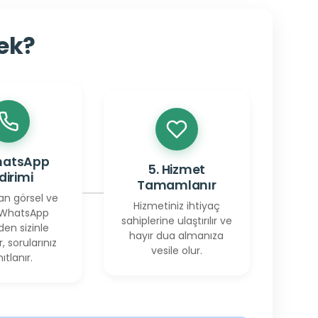
cek?
hatsApp
5. Hizmet
ldirimi
Tamamlanır
an görsel ve
Hizmetiniz ihtiyaç
 WhatsApp
sahiplerine ulaştırılır ve
den sizinle
hayır dua almanıza
r, sorularınız
vesile olur.
ıtlanır.