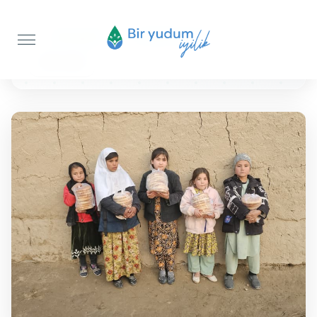
Anasayfa
Ekmek İkramı
250 Adet