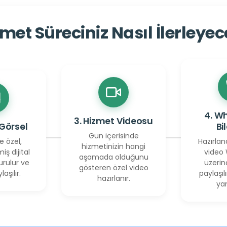
met Süreciniz Nasıl İlerleye
4. W
3. Hizmet Videosu
 Görsel
Bi
Gün içerisinde
e özel,
Hazırlan
hizmetinizin hangi
miş dijital
video
aşamada olduğunu
urulur ve
üzerin
gösteren özel video
laşılır.
paylaşılı
hazırlanır.
yan