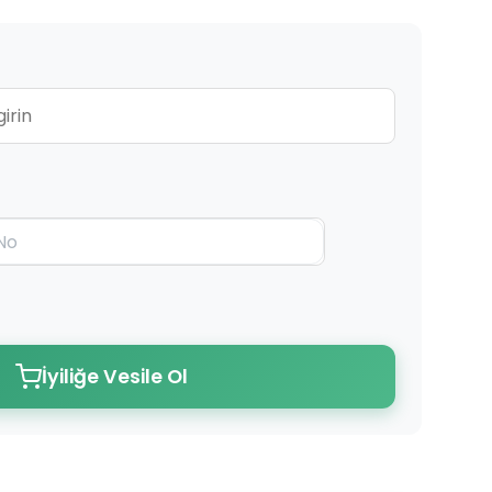
İyiliğe Vesile Ol