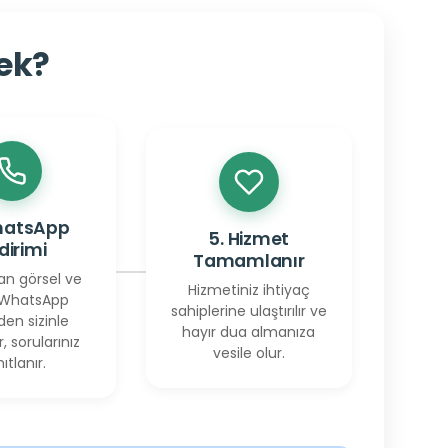
cek?
hatsApp
5. Hizmet
ldirimi
Tamamlanır
an görsel ve
Hizmetiniz ihtiyaç
 WhatsApp
sahiplerine ulaştırılır ve
den sizinle
hayır dua almanıza
r, sorularınız
vesile olur.
ıtlanır.