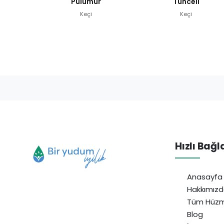
Pülümür
Tunceli
Keçi
Keçi
Hızlı Bağl
Anasayfa
Hakkımız
Tüm Hüzm
Blog