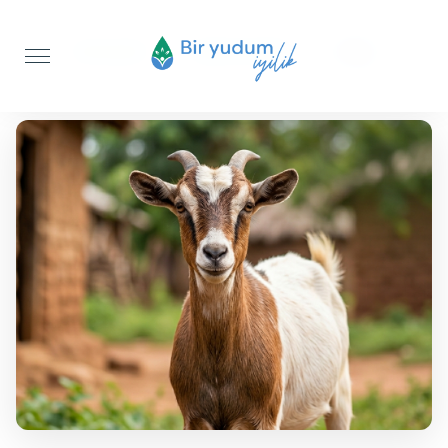
Anasayfa
Adak Kurbanı
Keçi