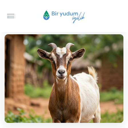
Anasayfa
Adak Kurbanı
Keçi